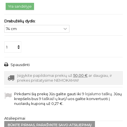
Yra sandėlyje
Drabužėlių dydis:
Spausdinti
Įsigykite papildomai prekių už
50,00 €
ar daugiau, ir
prekes pristatysime NEMOKAMAI!
Pirkdami šią prekę Jūs galite gauti iki
9
lojalumo taškų
. Jūsų
krepšelis bus
9
taškai/-ų
kurį/-uos galite konvertuoti į
nuolaidų kuponą už
0,27 €
.
Atsiliepimai
BŪKITE PIRMAS, PARAŠYKITE SAVO ATSILIEPIMĄ!