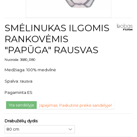
SMĖLINUKAS ILGOMIS
RANKOVĖMIS
"PAPŪGA" RAUSVAS
Nuoroda:
3680_R80
Medžiaga: 100% medvilnė
Spalva: rausva
Pagaminta ES
Yra sandėlyje
Įspėjimas: Paskutinė prekė sandėlyje!
Drabužėlių dydis: