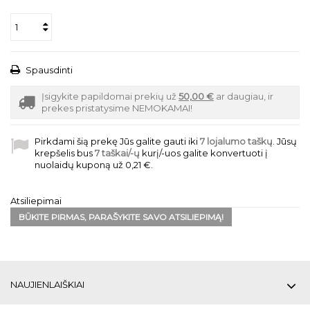
Spausdinti
Įsigykite papildomai prekių už
50,00 €
ar daugiau, ir
prekes pristatysime NEMOKAMAI!
Pirkdami šią prekę Jūs galite gauti iki
7
lojalumo taškų
. Jūsų
krepšelis bus
7
taškai/-ų
kurį/-uos galite konvertuoti į
nuolaidų kuponą už
0,21 €
.
Atsiliepimai
BŪKITE PIRMAS, PARAŠYKITE SAVO ATSILIEPIMĄ!
NAUJIENLAIŠKIAI