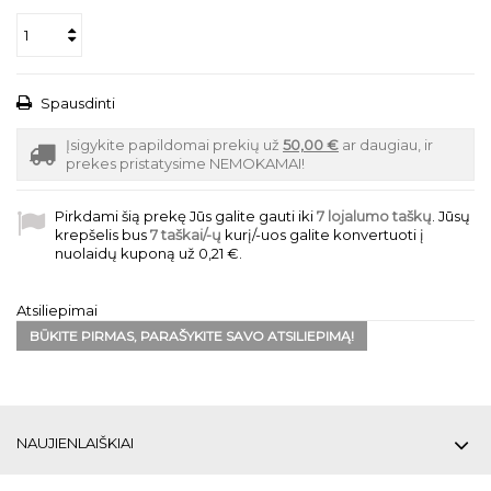
Spausdinti
Įsigykite papildomai prekių už
50,00 €
ar daugiau, ir
prekes pristatysime NEMOKAMAI!
Pirkdami šią prekę Jūs galite gauti iki
7
lojalumo taškų
. Jūsų
krepšelis bus
7
taškai/-ų
kurį/-uos galite konvertuoti į
nuolaidų kuponą už
0,21 €
.
Atsiliepimai
BŪKITE PIRMAS, PARAŠYKITE SAVO ATSILIEPIMĄ!
NAUJIENLAIŠKIAI