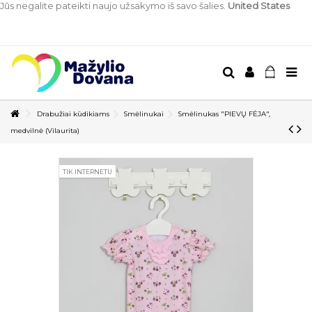
Jūs negalite pateikti naujo užsakymo iš savo šalies.
United States
Drabužiai kūdikiams
Smėlinukai
Smėlinukas "PIEVŲ FĖJA",
medvilnė (Vilaurita)
TIK INTERNETU