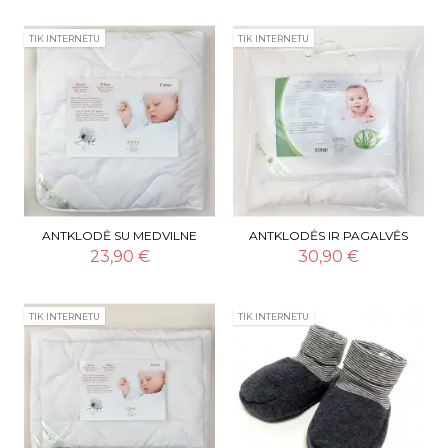
TIK INTERNETU
TIK INTERNETU
ANTKLODĖ SU MEDVILNE
ANTKLODĖS IR PAGALVĖS
KOMPLEKTAS "ALOE VERA"
23,90 €
30,90 €
TIK INTERNETU
TIK INTERNETU