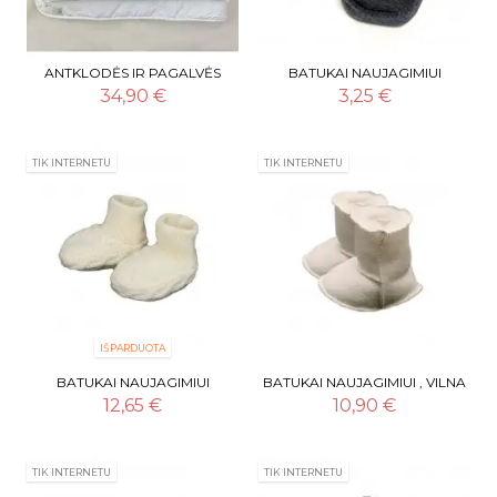
ANTKLODĖS IR PAGALVĖS
BATUKAI NAUJAGIMIUI
KOMPLEKTAS, MEDVILNĖ
"BENNY", MEDVILNĖ
34,90 €
3,25 €
(LORITA)
TIK INTERNETU
TIK INTERNETU
IŠPARDUOTA
BATUKAI NAUJAGIMIUI
BATUKAI NAUJAGIMIUI , VILNA
"PYNUTĖS", MERINO VILNA 10
12,65 €
10,90 €
CM
TIK INTERNETU
TIK INTERNETU