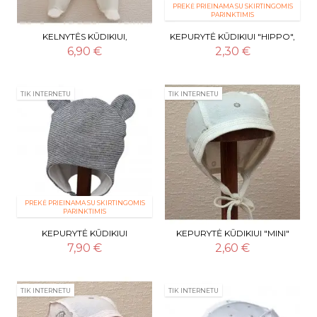
PREKĖ PRIEINAMA SU SKIRTINGOMIS
PARINKTIMIS
KELNYTĖS KŪDIKIUI,
KEPURYTĖ KŪDIKIUI "HIPPO",
EKOLOGIŠKA MEDVILNĖ
SU RAIŠTELIAIS (LORITA)
6,90 €
2,30 €
(LORITA)
TIK INTERNETU
TIK INTERNETU
PREKĖ PRIEINAMA SU SKIRTINGOMIS
PARINKTIMIS
KEPURYTĖ KŪDIKIUI
KEPURYTĖ KŪDIKIUI "MINI"
"MARSELIS", MEDVILNĖ
GELTONA (LORITA)
7,90 €
2,60 €
(LORITA)
TIK INTERNETU
TIK INTERNETU