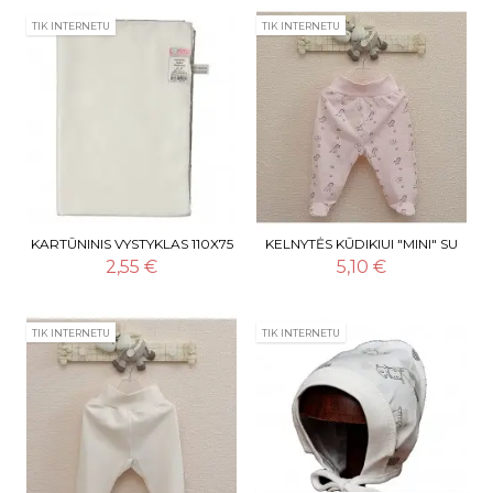
TIK INTERNETU
TIK INTERNETU
KARTŪNINIS VYSTYKLAS 110X75
KELNYTĖS KŪDIKIUI "MINI" SU
CM (DROBINIS)
PĖDUTĖMIS, ROŽINĖS
2,55 €
5,10 €
TIK INTERNETU
TIK INTERNETU