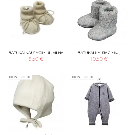
BATUKAI NAUJAGIMIUI , VILNA
BATUKAI NAUJAGIMIUI,
100 %
MERINO VILNA
9,50 €
10,50 €
TIK INTERNETU
TIK INTERNETU