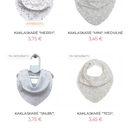
IŠPARDUOTA
KAKLASKARĖ "MERRY",
KAKLASKARĖ "MINI", MEDVILNĖ
MEDVILNĖ (LORITA)
(LORITA)
3,75 €
3,45 €
TIK INTERNETU
TIK INTERNETU
KAKLASKARĖ "SNUBY",
KAKLASKARĖ "TEDI",
MEDVILNĖ (LORITA)
MEDVILNĖ (LORITA)
3,75 €
3,45 €