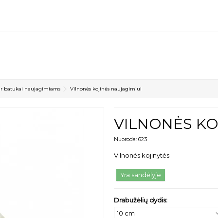
 ir batukai naujagimiams
Vilnonės kojinės naujagimiui
VILNONĖS KO
Nuoroda:
623
Vilnonės kojinytės
Yra sandėlyje
Drabužėlių dydis: