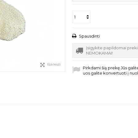
Spausdinti
Įsigykite papildomai prek
NEMOKAMAI!
Išskleisti
Pirkdami šią prekę Jūs galite
uos galite konvertuoti į nu