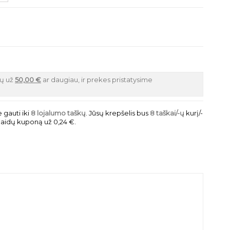
ių už
50,00 €
ar daugiau, ir prekes pristatysime
 gauti iki
8
lojalumo taškų
. Jūsų krepšelis bus
8
taškai/-ų
kurį/-
olaidų kuponą už
0,24 €
.