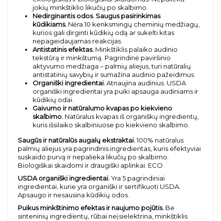
jokių minkštiklio likučių po skalbimo.
Nedirginantis odos. Saugus pasirinkimas
kūdikiams.
Nėra 10 kenksmingų cheminių medžiagų,
kurios gali dirginti kūdikių odą ar sukelti kitas
nepageidaujamas reakcijas.
Antistatinis efektas.
Minkštiklis palaiko audinio
tekstūrą ir minkštumą. Pagrindinė paviršinio
aktyvumo medžiaga – palmių aliejus, turi natūralių
antistatinių savybių ir sumažina audinio pažeidimus.
Organiški ingredientai.
Atnaujina audinius. USDA
organiški ingredientai yra puiki apsauga audiniams ir
kūdikių odai.
Gaivumo ir natūralumo kvapas po kiekvieno
skalbimo.
Natūralus kvapas iš organiškų ingredientų,
kuris išsilaiko skalbiniuose po kiekvieno skalbimo.
Saugūs ir natūralūs augalų ekstraktai.
100% natūralus
palmių aliejus yra pagrindinis ingredientas, kuris efektyviai
suskaido purvą ir nepalieka likučių po skalbimo.
Biologiškai skaidomi ir draugiški aplinkai. ECO
USDA organiški ingredientai.
Yra 5 pagrindiniai
ingredientai, kurie yra organiški ir sertifikuoti USDA.
Apsaugo ir nesausina kūdikių odos.
Puikus minkštinimo efektas ir naujumo pojūtis.
Be
sinteninių ingredientų, rūbai neįsielektrina, minkštiklis