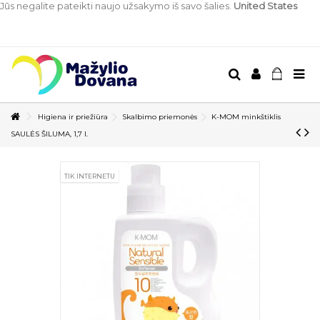
Jūs negalite pateikti naujo užsakymo iš savo šalies.
United States
Higiena ir priežiūra
Skalbimo priemonės
K-MOM minkštiklis
SAULĖS ŠILUMA, 1,7 l.
TIK INTERNETU