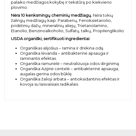
palaiko medžiagos kokybę ir tekstūrą po kiekvieno
plovimo.
Nėra 10 kenksmingų cheminių medžiagų.
Nėra tokių
žalingų medžiagų kaip: Parabenų, Fenoksietanolio,
pridėtinių dažų, mineralinių aliejų, Trietanolamino,
Etanolio, Benzinoalkoholio, Sulfatų, talkų, Propilenglikolio.
USDA organiški, sertifikuoti ingredientai:
Organiškas alijošius – ramina ir drėkina odą.
Organiška levanda – antibakterinė apsauga ir
raminantis efektas.
Organiška ramunėlė – neutralizuoja odos dirginimą.
Organiška Azijinė centelė – antibakterinė apsauga,
augalas gerina odos būklę.
Organiška žalioji arbata – antioksidantinis efektas ir
kovoja su laisvaisiais radikalais.
BŪKITE PIRMAS, PARAŠYKITE SAVO ATSILIEPIMĄ!