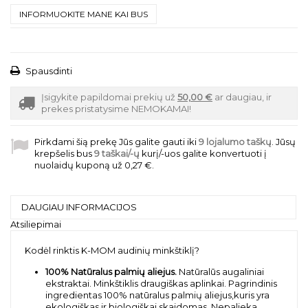
INFORMUOKITE MANE KAI BUS
Spausdinti
Įsigykite papildomai prekių už
50,00 €
ar daugiau, ir
prekes pristatysime NEMOKAMAI!
Pirkdami šią prekę Jūs galite gauti iki
9
lojalumo taškų
. Jūsų
krepšelis bus
9
taškai/-ų
kurį/-uos galite konvertuoti į
nuolaidų kuponą už
0,27 €
.
DAUGIAU INFORMACIJOS
Atsiliepimai
Kodėl rinktis K-MOM audinių minkštiklį?
100% Natūralus palmių aliejus.
Natūralūs augaliniai
ekstraktai. Minkštiklis draugiškas aplinkai. Pagrindinis
ingredientas 100% natūralus palmių aliejus,kuris yra
ekologiškas ir biologiškai skaidomas. Nepalieka