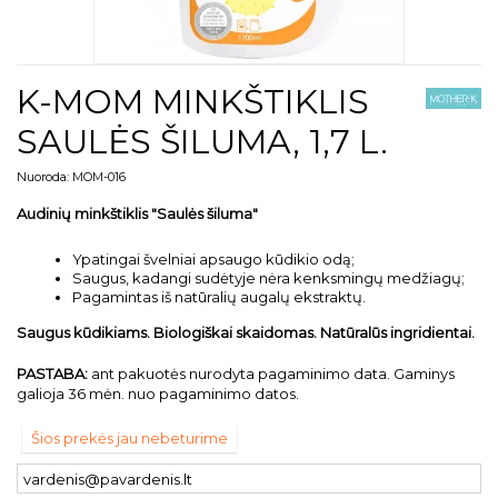
K-MOM MINKŠTIKLIS
SAULĖS ŠILUMA, 1,7 L.
Nuoroda:
MOM-016
Audinių minkštiklis "Saulės šiluma"
Ypatingai švelniai apsaugo kūdikio odą;
Saugus, kadangi sudėtyje nėra kenksmingų medžiagų;
Pagamintas iš natūralių augalų ekstraktų.
Saugus kūdikiams. Biologiškai skaidomas. Natūralūs ingridientai.
PASTABA:
ant pakuotės nurodyta pagaminimo data. Gaminys
galioja 36 mėn. nuo pagaminimo datos.
Šios prekės jau nebeturime