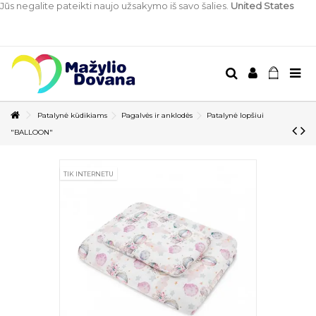
Jūs negalite pateikti naujo užsakymo iš savo šalies.
United States
Patalynė kūdikiams
Pagalvės ir anklodės
Patalynė lopšiui
"BALLOON"
TIK INTERNETU