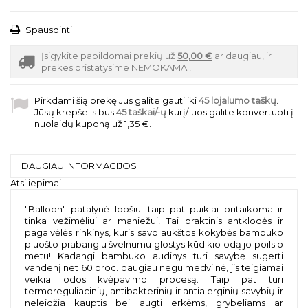
Spausdinti
Įsigykite papildomai prekių už
50,00 €
ar daugiau, ir
prekes pristatysime NEMOKAMAI!
Pirkdami šią prekę Jūs galite gauti iki
45
lojalumo taškų
.
Jūsų krepšelis bus
45
taškai/-ų
kurį/-uos galite konvertuoti į
nuolaidų kuponą už
1,35 €
.
DAUGIAU INFORMACIJOS
Atsiliepimai
"Balloon" patalynė lopšiui taip pat puikiai pritaikoma ir
tinka vežimėliui ar maniežui! Tai praktinis antklodės ir
pagalvėlės rinkinys, kuris savo aukštos kokybės bambuko
pluošto prabangiu švelnumu glostys kūdikio odą jo poilsio
metu! Kadangi bambuko audinys turi savybę sugerti
vandenį net 60 proc. daugiau negu medvilnė, jis teigiamai
veikia odos kvėpavimo procesą. Taip pat turi
termoreguliacinių, antibakterinių ir antialerginių savybių ir
neleidžia kauptis bei augti erkėms, grybeliams ar