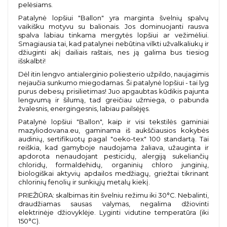
pelėsiams.
Patalynė lopšiui "Ballon" yra marginta švelnių spalvų
vaikišku motyvu su balionais. Jos dominuojanti rausva
spalva labiau tinkama mergytės lopšiui ar vežimėliui.
Smagiausia tai, kad patalynei nebūtina vilkti užvalkaliukų ir
džiuginti akį dailiais raštais, nes ją galima bus tiesiog
išskalbti!
Dėl itin lengvo antialerginio poliesterio užpildo, naujagimis
nejaučia sunkumo miegodamas. Ši patalynė lopšiui - tai lyg
purus debesų prisilietimas!
Juo apgaubtas kūdikis pajunta
lengvumą ir šilumą, tad greičiau užmiega, o pabunda
žvalesnis, energingesnis, labiau pailsėjęs.
Patalynė lopšiui "Ballon", kaip ir visi tekstilės gaminiai
mazyliodovana.eu, gaminama iš aukščiausios kokybės
audinių, sertifikuotų pagal "oeko-tex" 100 standartą. Tai
reiškia, kad gamyboje naudojama žaliava, užauginta ir
apdorota nenaudojant pesticidų, alergiją sukeliančių
chloridų, formaldehidų, organinių chloro junginių,
biologiškai aktyvių apdailos medžiagų, griežtai tikrinant
chlorinių fenolių ir sunkiųjų metalų kiekį.
PRIEŽIŪRA: skalbimas itin švelniu režimu iki 30°C. Nebalinti,
draudžiamas sausas valymas, negalima džiovinti
elektrinėje džiovyklėje. Lyginti vidutine temperatūra (iki
150°C).