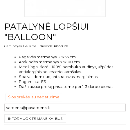
PATALYNĖ LOPŠIUI
"BALLOON"
Gamintojas:
Belisima
Nuoroda:
P02-0038
Pagalvės matmenys: 25x35 cm
Antklodės matmenys: 75x100 cm
Medžiaga: išorė - 100% bambuko audinys, užpildas -
antialerginis poliesterio kamšalas.
Spalva: dominuojantis rausvas marginimas
Pagaminta: ES
Dažniausiai prekę pristatome per 1-3 darbo dienas
Šios prekės jau nebeturime
INFORMUOKITE MANE KAI BUS