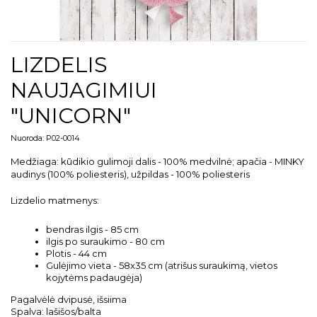
LIZDELIS
NAUJAGIMIUI
"UNICORN"
Nuoroda:
P02-0014
Medžiaga: kūdikio gulimoji dalis - 100% medvilnė; apačia - MINKY
audinys (100% poliesteris), užpildas - 100% poliesteris
Lizdelio matmenys:
bendras ilgis - 85 cm
ilgis po suraukimo - 80 cm
Plotis - 44 cm
Gulėjimo vieta - 58x35 cm (atrišus suraukimą, vietos
kojytėms padaugėja)
Pagalvėlė dvipusė, išsiima
Spalva: lašišos/balta