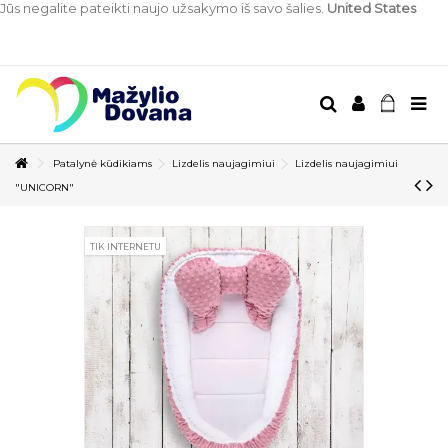
Jūs negalite pateikti naujo užsakymo iš savo šalies.
United States
Patalynė kūdikiams
Lizdelis naujagimiui
Lizdelis naujagimiui
"UNICORN"
TIK INTERNETU