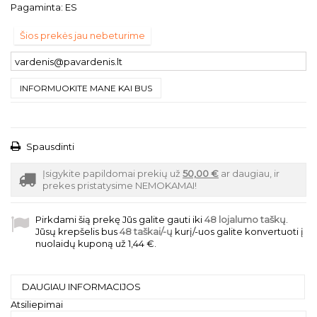
Pagaminta: ES
Šios prekės jau nebeturime
INFORMUOKITE MANE KAI BUS
Spausdinti
Įsigykite papildomai prekių už
50,00 €
ar daugiau, ir
prekes pristatysime NEMOKAMAI!
Pirkdami šią prekę Jūs galite gauti iki
48
lojalumo taškų
.
Jūsų krepšelis bus
48
taškai/-ų
kurį/-uos galite konvertuoti į
nuolaidų kuponą už
1,44 €
.
DAUGIAU INFORMACIJOS
Atsiliepimai