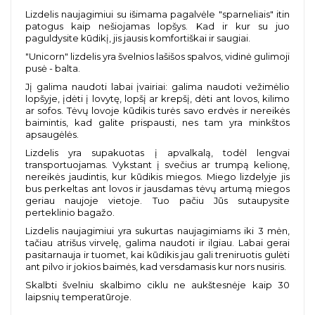
Lizdelis naujagimiui su išimama pagalvėle "sparneliais" itin
patogus kaip nešiojamas lopšys. Kad ir kur su juo
paguldysite kūdikį, jis jausis komfortiškai ir saugiai.
"Unicorn" lizdelis yra
švelnios lašišos spalvos
, vidinė gulimoji
pusė - balta.
Jį galima naudoti labai įvairiai: galima naudoti vežimėlio
lopšyje, įdėti į lovytę, lopšį ar krepšį, dėti ant lovos, kilimo
ar sofos. Tėvų lovoje kūdikis turės savo erdvės ir nereikės
baimintis, kad galite prispausti, nes tam yra minkštos
apsaugėlės.
Lizdelis yra supakuotas į apvalkalą, todėl lengvai
transportuojamas. Vykstant į svečius ar trumpą kelionę,
nereikės jaudintis, kur kūdikis miegos. Miego lizdelyje jis
bus perkeltas ant lovos ir jausdamas tėvų artumą miegos
geriau naujoje vietoje. Tuo pačiu Jūs sutaupysite
perteklinio bagažo.
Lizdelis naujagimiui yra sukurtas naujagimiams iki 3 mėn,
tačiau atrišus virvelę, galima naudoti ir ilgiau. Labai gerai
pasitarnauja ir tuomet, kai kūdikis jau gali treniruotis gulėti
ant pilvo ir jokios baimės, kad versdamasis kur nors nusiris.
Skalbti švelniu skalbimo ciklu ne aukštesnėje kaip 30
laipsnių temperatūroje.